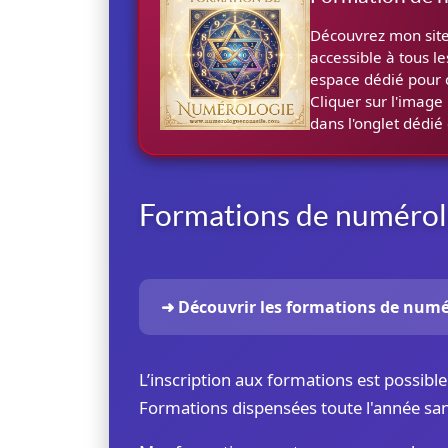
Découvrez mon site
accessible à tous l
espace dédié pour 
Cliquer sur l'imag
dans l'onglet dédié 
Formations de numérolo
➜ Découvrir les formations de numér
L’inscription aux formations est possibl
Formations dispensées toute l'année san