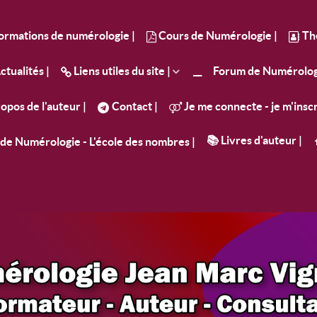
Formations de numérologie |
Cours de Numérologie |
Th
tualités |
Liens utiles du site |
__
Forum de Numérolog
opos de l'auteur |
Contact |
Je me connecte - je m'inscri
📚 Livres d'auteur |
s de Numérologie - L'école des nombres |