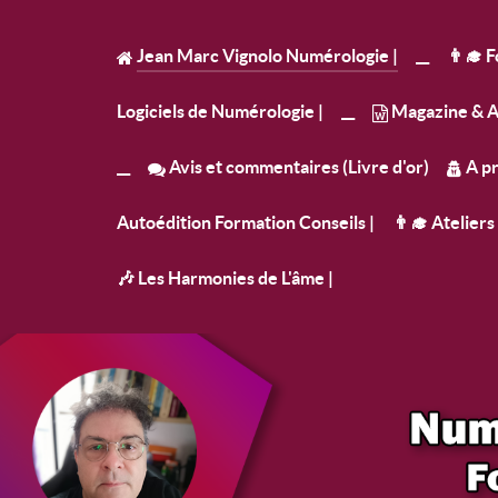
Jean Marc Vignolo Numérologie |
__
👨‍🎓 
Logiciels de Numérologie |
__
Magazine & Ac
__
Avis et commentaires (Livre d'or)
A pr
Autoédition Formation Conseils |
👨‍🎓 Atelier
🎶 Les Harmonies de L'âme |